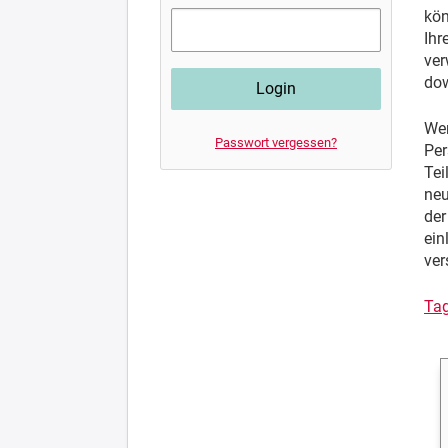
kön
Ihr
ver
do
Wen
Passwort vergessen?
Per
Te
neu
der
ein
ver
Tag