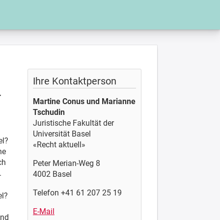
Ihre Kontaktperson
r
Martine Conus und Marianne
Tschudin
Juristische Fakultät der
Universität Basel
el?
«Recht aktuell»
ne
ch
Peter Merian-Weg 8
.
4002 Basel
Telefon +41 61 207 25 19
el?
E-Mail
und