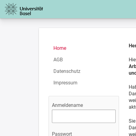
Zur Startseite
Her
Home
AGB
Hie
Arb
Datenschutz
un
Impressum
Hab
Dan
wei
Anmeldename
akt
Sie
Dan
Passwort
wei